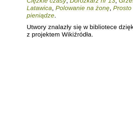
Ciężkie czasy
,
Dorożkarz nr 13
,
Grze
Latawica
,
Polowanie na żonę
,
Prosto
pieniądze
.
Utwory znalazły się w bibliotece dzię
z projektem Wikiźródła.