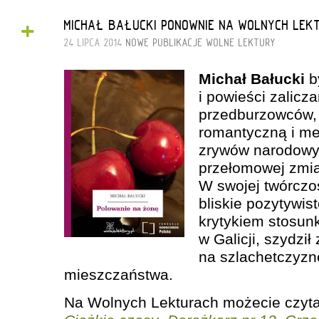
+
MICHAŁ BAŁUCKI PONOWNIE NA WOLNYCH LEK
24 LIPCA 2014
NOWE PUBLIKACJE
WOLNE LEKTURY
Michał Bałucki
b
i powieści zalicz
przedburzowców, 
romantyczną i me
zrywów narodowy
przełomowej zmia
W swojej twórczo
bliskie pozytywi
krytykiem stosun
w Galicji, szydził
na szlachetczyz
mieszczaństwa.
Na Wolnych Lekturach możecie czytać