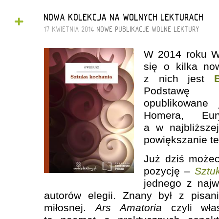
+
NOWA KOLEKCJA NA WOLNYCH LEKTURACH
17 KWIETNIA 2014
NOWE PUBLIKACJE
WOLNE LEKTURY
W 2014 roku W
się o kilka no
z nich jest
Podstawę k
opublikowane 
Homera, Eur
a w najbliższe
powiększanie te
Już dziś możec
pozycję –
Sztu
jednego z najw
autorów elegii. Znany był z pisa
miłosnej.
Ars Amatoria
czyli wł