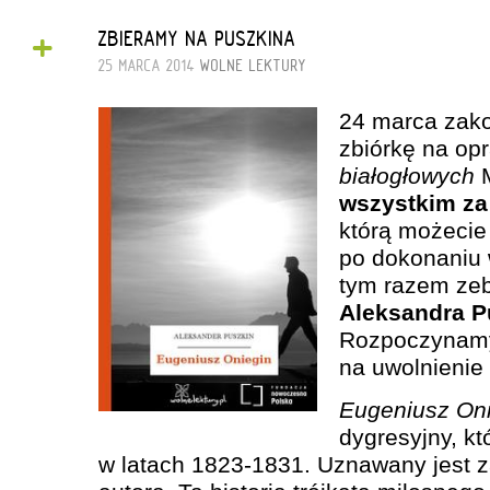
+
ZBIERAMY NA PUSZKINA
25 MARCA 2014
WOLNE LEKTURY
24 marca zak
zbiórkę na o
białogłowych
M
wszystkim za
którą możecie
po dokonaniu 
tym razem ze
Aleksandra P
Rozpoczynamy 
na uwolnienie 
Eugeniusz On
dygresyjny, kt
w latach 1823-1831. Uznawany jest za