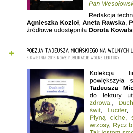
Pan Wesołowski 
Redakcja techni
Agnieszka Kozioł
,
Aneta Rawska
,
P
źródłowe udostępniła
Dorota Kowal
+
POEZJA TADEUSZA MICIŃSKIEGO NA WOLNYCH 
8 KWIETNIA 2013
NOWE PUBLIKACJE
WOLNE LEKTURY
Kolekcja li
powiększyła 
Tadeusza Mic
do lektury u
zdrowa!
,
Duch
świt
,
Lucifer
,
Płyną ciche, 
wrzosy
,
Rycz b
Tak jestem sm