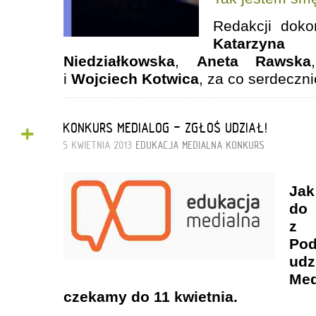
Redakcji doko
Katarzyna
Niedziałkowska
,
Aneta Rawska
i
Wojciech Kotwica
, za co serdeczn
+
KONKURS MEDIALOG - ZGŁOŚ UDZIAŁ!
5 KWIETNIA 2013
EDUKACJA MEDIALNA
KONKURS
Ja
do 
z 
Pod
ud
Med
czekamy do 11 kwietnia.