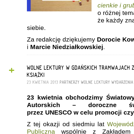
cienkie i gru
o różnej tem
że każdy zna
siebie.
Za redakcję dziękujemy
Dorocie Kow
i
Marcie Niedziałkowskiej
.
+
WOLNE LEKTURY W GDAŃSKICH TRAMWAJACH Z
KSIĄŻKI
23 KWIETNIA 2013
PARTNERZY
WOLNE LEKTURY
WYDARZENIA
23 kwietnia obchodzimy Światowy
Autorskich – doroczne św
przez UNESCO w celu promocji czyt
Z tej okazji od siedmiu lat
Wojewódz
Publiczna
wspólnie z Zakładem K