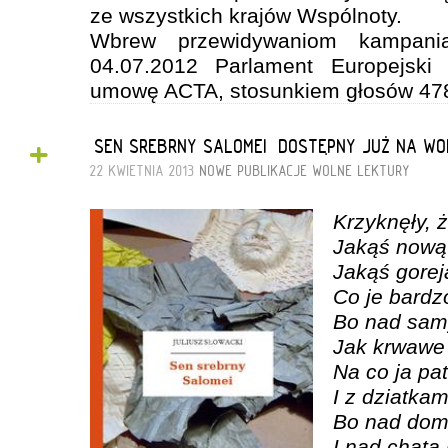
ze wszystkich krajów Wspólnoty.
Wbrew przewidywaniom kampani
04.07.2012 Parlament Europejski 
umowę ACTA, stosunkiem głosów 478
+
„SEN SREBRNY SALOMEI” DOSTĘPNY JUŻ NA W
22 KWIETNIA 2013
NOWE PUBLIKACJE
WOLNE LEKTURY
Krzyknęły, 
Jakąś nową 
Jakąś gorej
Co je bardz
Bo nad sam
Jak krwawe
Na co ja pa
I z dziatkam
Bo nad dom
I nad chatą 