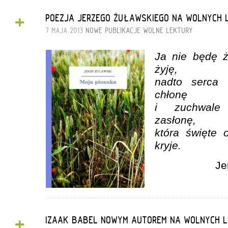
+
POEZJA JERZEGO ŻUŁAWSKIEGO NA WOLNYCH 
7 MAJA 2013
NOWE PUBLIKACJE
WOLNE LEKTURY
Ja nie będę ż
żyję,
nadto serca 
chłonę
i zuchwale
zasłonę,
która święte 
kryje.
Je
+
IZAAK BABEL NOWYM AUTOREM NA WOLNYCH 