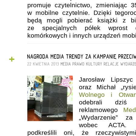
promuje czytelnictwo, zmieniając 
w mobilne czytelnie. Dzięki tegoro
będą mogli pobierać książki z bi
ze specjalnych półek wprost 
komórkowych i innych urządzeń mob
+
NAGRODA MEDIA TRENDY ZA KAMPANIĘ PRZECI
22 KWIETNIA 2013
MEDIA
PRAWO KULTURY
RELACJE
WYDARZ
Jarosław Lip
szyc
oraz Michał „rysi
Wolnego i Otwar
odebrali dziś
reklamowego
Med
„Wydarzenie” za
wobec ACTA. Od
podkreślili oni, że rzeczywisty