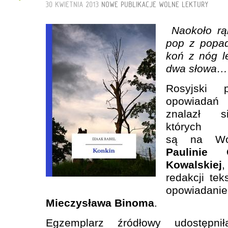
30 KWIETNIA 2013
NOWE PUBLIKACJE
WOLNE LEKTURY
Naokoło rą
pop z popad
koń z nóg 
dwa słowa…
Rosyjski 
opowiadań 
znalazł 
których
są na Wol
Paulinie 
Kowalskiej
redakcji tek
opowiadani
Mieczysława Binoma
.
Egzemplarz źródłowy udostępn