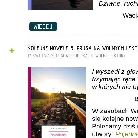
Dziwne, ruch
Wacł
WIĘCEJ
+
KOLEJNE NOWELE B. PRUSA NA WOLNYCH LEK
12 KWIETNIA 2013
NOWE PUBLIKACJE
WOLNE LEKTURY
I wyszedł z gło
trzymając ręce 
w których nie b
B
W zasobach Wol
się kolejne no
Polecamy dziś
utwory:
Pojedn