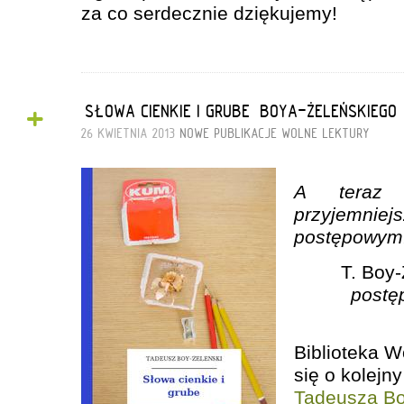
za co serdecznie dziękujemy!
+
„SŁOWA CIENKIE I GRUBE” BOYA-ŻELEŃSKIEGO
26 KWIETNIA 2013
NOWE PUBLIKACJE
WOLNE LEKTURY
A teraz
przyjemniej
postępowym
T. Boy-
postę
Biblioteka W
się o kolejn
Tadeusza Bo