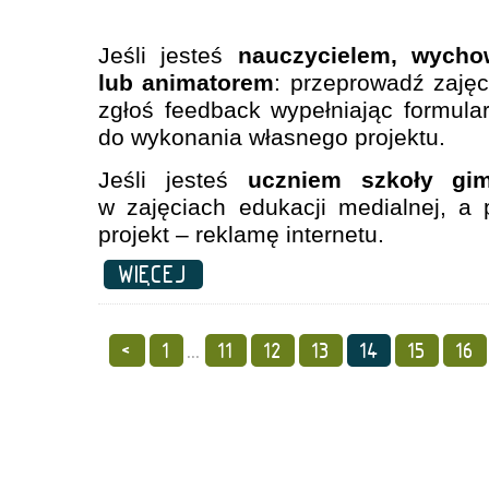
Jeśli jesteś
nauczycielem, wycho
lub animatorem
: przeprowadź zajęc
zgłoś feedback wypełniając formula
do wykonania własnego projektu.
Jeśli jesteś
uczniem szkoły gim
w zajęciach edukacji medialnej, a
projekt – reklamę internetu.
WIĘCEJ
<
1
...
11
12
13
14
15
16