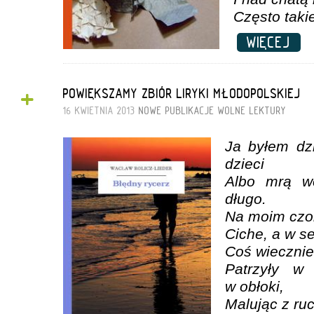
Często takie
WIĘCEJ
+
POWIĘKSZAMY ZBIÓR LIRYKI MŁODOPOLSKIEJ
16 KWIETNIA 2013
NOWE PUBLIKACJE
WOLNE LEKTURY
Ja byłem dz
dzieci
Albo mrą wc
długo.
Na moim czol
Ciche, a w se
Coś wiecznie
Patrzyły w
w obłoki,
Malując z ru