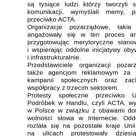
są tysiące ludzi którzy tworzyli 
komunikacji, wymyślali memy, pi
przeciwko ACTA.
Organizacje pozarządowe, tak
angażowały się w ten proces an
przygotowując merytoryczne stanow
i wspierając oddolne inicjatywy oby
i infrastrukturalnie.
Przedstawiciele organizacji poza
także agencjom reklamowym za t
kampanii społecznych oraz zach
współpracy z trzecim sektorem.
Protesty społeczne przeciwko 
Podróbek w Handlu, czyli ACTA, w
w Polsce w związku z obawami dot
wolności słowa w Internecie. Od
rozlała się na pozostałe kraje Uni
na ulicach protestowały dziesią