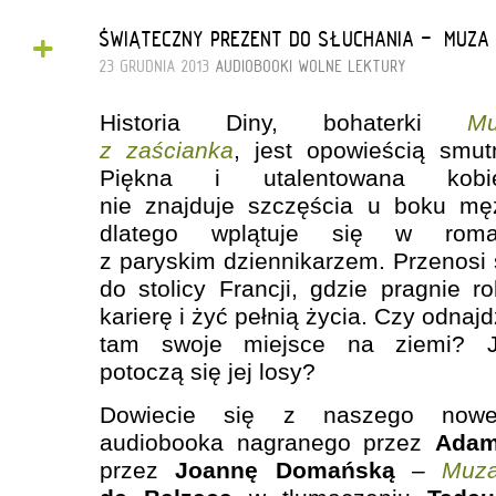
+
ŚWIĄTECZNY PREZENT DO SŁUCHANIA - „MUZA 
23 GRUDNIA 2013
AUDIOBOOKI
WOLNE LEKTURY
Historia Diny, bohaterki
Mu
z zaścianka
, jest opowieścią smut
Piękna i utalentowana kobie
nie znajduje szczęścia u boku mę
dlatego wplątuje się w roma
z paryskim dziennikarzem. Przenosi 
do stolicy Francji, gdzie pragnie ro
karierę i żyć pełnią życia. Czy odnajd
tam swoje miejsce na ziemi? 
potoczą się jej losy?
Dowiecie się z naszego nowe
audiobooka nagranego przez
Adam
przez
Joannę Domańsk
ą
–
Muza