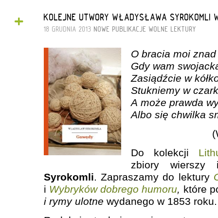
+
KOLEJNE UTWORY WŁADYSŁAWA SYROKOMLI W 
18 GRUDNIA 2013
NOWE PUBLIKACJE
WOLNE LEKTURY
O bracia moi znad 
Gdy wam swojacka
Zasiądźcie w kółk
Stukniemy w czark
A może prawda wyn
Albo się chwilka 
(
Do kolekcji
Lith
zbiory wiersz
Syrokomli
. Zapraszamy do lektury
i
Wybryków dobrego humoru
,
które 
i rymy ulotne
wydanego w 1853 roku.