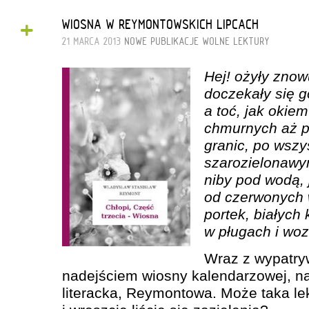
+
WIOSNA W REYMONTOWSKICH LIPCACH
21 MARCA 2013
NOWE PUBLIKACJE
WOLNE LEKTURY
Hej! ożyły znowu
doczekały się g
a toć, jak okie
chmurnych aż p
granic, po wszy
szarozielonawy
niby pod wodą, j
od czerwonych 
portek, białych 
w pługach i wo
Wraz z wypatr
nadejściem wiosny kalendarzowej, n
literacka, Reymontowa. Może taka le