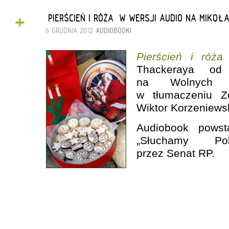
+
„PIERŚCIEŃ I RÓŻA” W WERSJI AUDIO NA MIKOŁA
6 GRUDNIA 2012
AUDIOBOOKI
Pierścień i róża
Thackeraya od
na Wolnych L
w tłumaczeniu Z
Wiktor Korzeniewsk
Audiobook powst
„Słuchamy Pol
przez Senat RP.