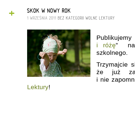
+
SKOK W NOWY ROK
1 WRZEŚNIA 2011
BEZ KATEGORII
WOLNE LEKTURY
Publikuje
i różę
” na 
szkolnego.
Trzymajcie si
że już z
i nie zapomn
Lektury
!