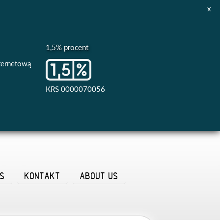
x
1,5% procent
nternetową
KRS 0000070056
AS
KONTAKT
ABOUT US