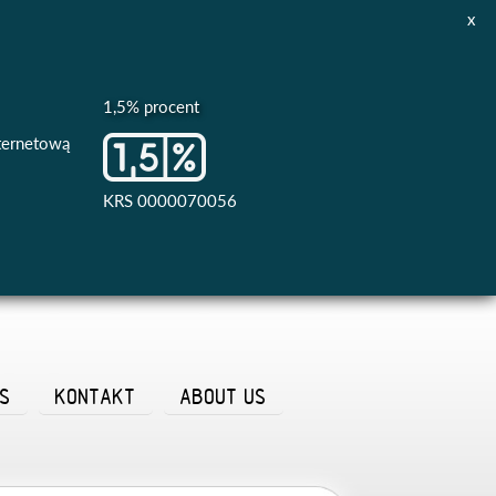
x
1,5% procent
nternetową
KRS 0000070056
AS
KONTAKT
ABOUT US