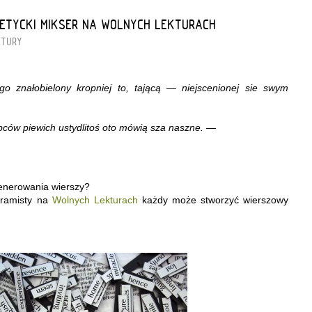
OETYCKI MIKSER NA WOLNYCH LEKTURACH
KTURY
go znałobielony kropniej to, tającą — niejscenionej sie swym
pców piewich ustydlitoś oto mówią sza naszne. —
generowania wierszy?
ogramisty na
Wolnych Lekturach
każdy może stworzyć wierszowy