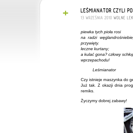
+
LEŚMIANATOR CZYLI P
13 WRZEŚNIA 2010
WOLNE LE
piewka tych pioła rosi
na radzi węglandrośniebie
przywięty.
leczne kurtany;
a kulać gona? człowy schło
wprzepachodu!
Leśmianator
Czy istnieje maszynka do 
Już tak. Z okazji dnia pr
remiks.
Życzymy dobrej zabawy!