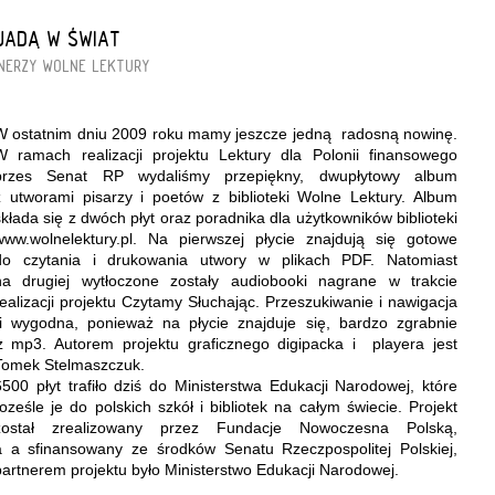
 JADĄ W ŚWIAT
NERZY
WOLNE LEKTURY
W ostatnim dniu 2009 roku mamy jeszcze jedną radosną nowinę.
W ramach realizacji projektu Lektury dla Polonii finansowego
przes Senat RP wydaliśmy przepiękny, dwupłytowy album
z utworami pisarzy i poetów z biblioteki Wolne Lektury. Album
składa się z dwóch płyt oraz poradnika dla użytkowników biblioteki
www.wolnelektury.pl. Na pierwszej płycie znajdują się gotowe
do czytania i drukowania utwory w plikach PDF. Natomiast
na drugiej wytłoczone zostały audiobooki nagrane w trakcie
realizacji projektu Czytamy Słuchając. Przeszukiwanie i nawigacja
i wygodna, ponieważ na płycie znajduje się, bardzo zgrabnie
 mp3. Autorem projektu graficznego digipacka i playera jest
Tomek Stelmaszczuk.
6500 płyt trafiło dziś do Ministerstwa Edukacji Narodowej, które
roześle je do polskich szkół i bibliotek na całym świecie. Projekt
został zrealizowany przez Fundacje Nowoczesna Polską,
a a sfinansowany ze środków Senatu Rzeczpospolitej Polskiej,
partnerem projektu było Ministerstwo Edukacji Narodowej.