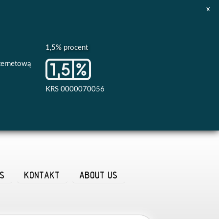
x
1,5% procent
nternetową
KRS 0000070056
AS
KONTAKT
ABOUT US