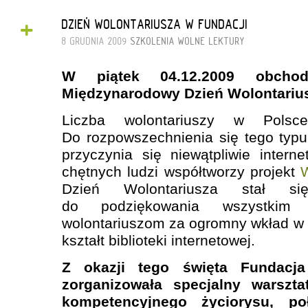
+
DZIEŃ WOLONTARIUSZA W FUNDACJI
8 GRUDNIA 2009
SZKOLENIA
WOLNE LEKTURY
W piątek 04.12.2009 obchod
Międzynarodowy Dzień Wolontariu
Liczba wolontariuszy w Polsc
Do rozpowszechnienia się tego typu
przyczynia się niewątpliwie interne
chętnych ludzi współtworzy projekt
W
Dzień Wolontariusza stał s
do podziękowania wszystkim 
wolontariuszom za ogromny wkład w r
kształt biblioteki internetowej.
Z okazji tego święta Fundacj
zorganizowała specjalny warszt
kompetencyjnego życiorysu, p