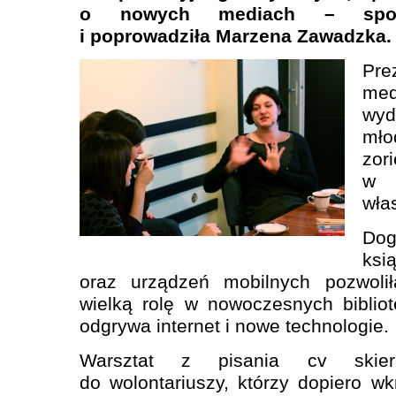
o nowych mediach – spotk
i poprowadziła Marzena Zawadzka.
Pr
me
wy
m
zo
w 
wła
Dog
ks
oraz urządzeń mobilnych pozwolił
wielką rolę w nowoczesnych biblio
odgrywa internet i nowe technologie.
Warsztat z pisania cv skie
do wolontariuszy, którzy dopiero wk