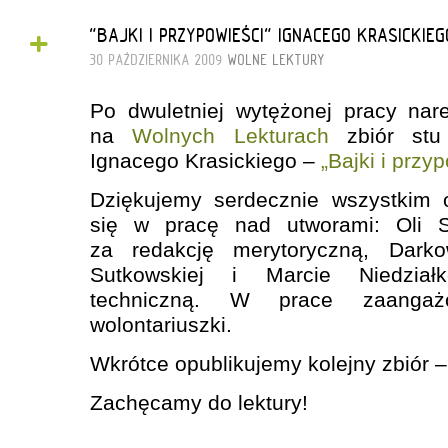
+
"BAJKI I PRZYPOWIEŚCI" IGNACEGO KRASICKI
30 PAŹDZIERNIKA 2009
WOLNE LEKTURY
Po dwuletniej wytężonej pracy nar
na
Wolnych Lekturach
zbiór stu
Ignacego Krasickiego –
„Bajki i przy
Dziękujemy serdecznie wszystkim 
się w pracę nad utworami: Oli S
za redakcję merytoryczną, Dark
Sutkowskiej i Marcie Niedział
techniczną. W prace zaangaż
wolontariuszki.
Wkrótce opublikujemy kolejny zbiór –
Zachęcamy do lektury!