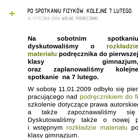
+
PO SPOTKANIU FIZYKÓW. KOLEJNE 7 LUTEGO.
14 STYCZNIA 2009
WOLNE PODRĘCZNIKI
Na sobotnim spotkani
dyskutowaliśmy o
rozkładzi
materiału
podręcznika do pierwsze
klasy gimnazjum
oraz zaplanowaliśmy
kolejn
spotkanie na 7 lutego.
W sobotę 11.01.2009 odbyło się pie
pracującego nad
podręcznikiem do fi
szkolenie dotyczące prawa autorskieg
a także zapoznawaliśmy się
Dyskutowaliśmy także o nowej p
i wstępnym
rozkładzie materiału
pod
klasy gimnazjum.