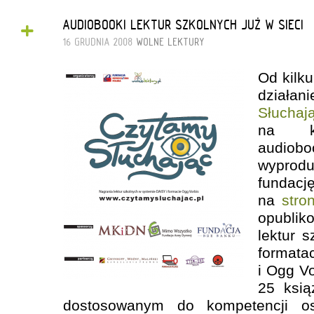
+
AUDIOBOOKI LEKTUR SZKOLNYCH JUŻ W SIECI
16 GRUDNIA 2008
WOLNE LEKTURY
Od kilk
dział
Słuchaj
na kt
audiob
wyprod
fundac
na
stro
opubli
lektur 
format
i Ogg Vo
25 ksi
dostosowanym do kompetencji os