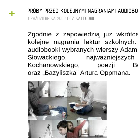
+
PRÓBY PRZED KOLEJNYMI NAGRANIAMI AUDIOB
1 PAŹDZIERNIKA 2008
BEZ KATEGORII
Zgodnie z zapowiedzią już wkrótc
kolejne nagrania lektur szkolnyc
audiobooki wybranych wierszy Adama
Słowackiego, najważniejs
Kochanowskiego, poezji B
oraz „Bazyliszka” Artura Oppmana.