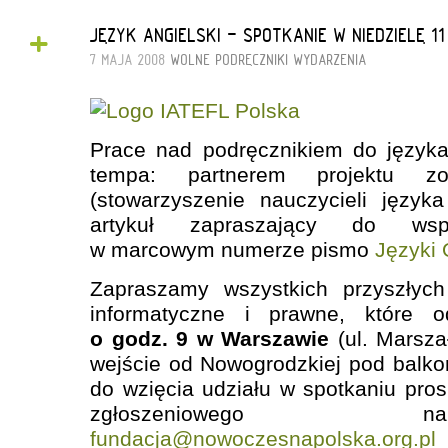
+
JĘZYK ANGIELSKI - SPOTKANIE W NIEDZIELĘ 1
7 MAJA 2008
WOLNE PODRĘCZNIKI
WYDARZENIA
Prace nad podręcznikiem do języka
tempa: partnerem projektu 
(stowarzyszenie nauczycieli język
artykuł zapraszający do wspó
w marcowym numerze pismo
Języki
Zapraszamy wszystkich przyszłych
informatyczne i prawne, które 
o godz. 9 w Warszawie
(ul. Marsza
wejście od Nowogrodzkiej pod balkon
do wzięcia udziału w spotkaniu pros
zgłoszenioweg
fundacja@nowoczesnapolska.org.pl