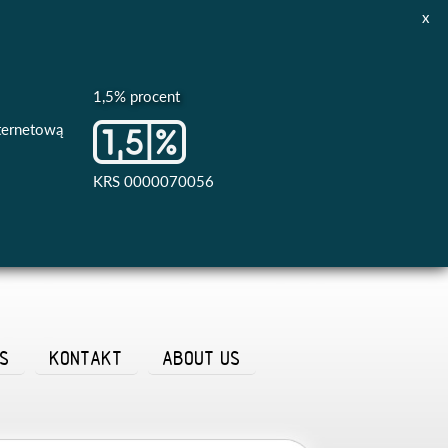
x
1,5% procent
nternetową
KRS 0000070056
AS
KONTAKT
ABOUT US