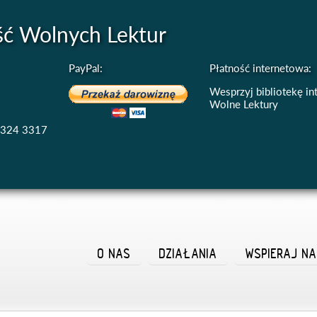
ść Wolnych Lektur
PayPal:
Płatność internetowa:
Wesprzyj bibliotekę i
Wolne Lektury
4324 3317
O NAS
DZIAŁANIA
WSPIERAJ N