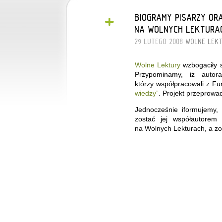
+
BIOGRAMY PISARZY ORA
NA WOLNYCH LEKTURA
29 LUTEGO 2008
WOLNE LEK
Wolne Lektury
wzbogaciły 
Przypominamy, iż autor
którzy współpracowali z 
wiedzy”
. Projekt przeprowa
Jednocześnie iformujemy,
zostać jej współautorem
na Wolnych Lekturach, a z