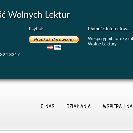
ść Wolnych Lektur
PayPal:
Płatność internetowa:
Wesprzyj bibliotekę i
Wolne Lektury
4324 3317
O NAS
DZIAŁANIA
WSPIERAJ N