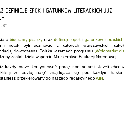
Z DEFINICJE EPOK I GATUNKÓW LITERACKICH JUŻ
CH
TURY
się o
biogramy pisarzy
oraz
definicje epok
i
gatunków literackich
.
ami notek byli uczniowie z czterech warszawskich szkół,
Fundacją Nowoczesna Polska w ramach programu
„Wolontariat dla
dzony został dzięki wsparciu Ministerstwa Edukacji Narodowej.
 iż każdy może kontynuować pracę nad notami. Jeżeli chcesz
 kliknij w „edytuj notę” znajdujące się pod każdym hasłem
ostaniesz przekierowany do naszego redakcyjnego
wiki
.