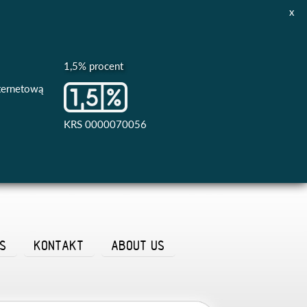
x
1,5% procent
nternetową
KRS 0000070056
AS
KONTAKT
ABOUT US