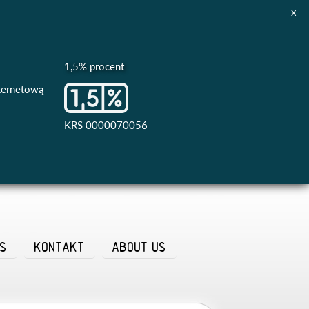
x
1,5% procent
nternetową
KRS 0000070056
AS
KONTAKT
ABOUT US