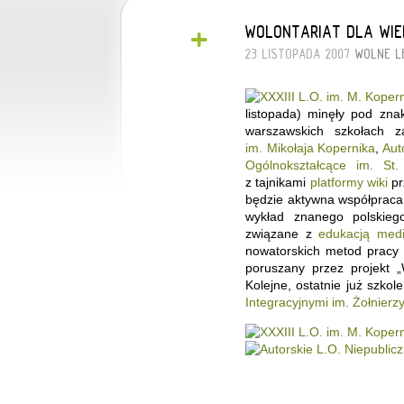
+
WOLONTARIAT DLA WIE
23 LISTOPADA 2007
WOLNE L
listopada) minęły pod zna
warszawskich szkołach 
im. Mikołaja Kopernika
,
Aut
Ogólnokształcące im. St. 
z tajnikami
platformy wiki
pr
będzie aktywna współpraca 
wykład znanego polskiego
związane z
edukacją medi
nowatorskich metod pracy i
poruszany przez projekt „
Kolejne, ostatnie już szkol
Integracyjnymi im. Żołnier