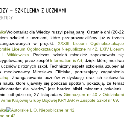
DZY - SZKOLENIA Z UCZNIAMI
EKTURY
Wolontariat dla Wiedzy ruszył pełną parą. Ostatnie dni (20-22
kiem szkoleń z uczniami, które przeprowadziliśmy już w trzech
zaangażowanych w projekt:
XXXIII Liceum Ogólnokształcące
orskie Liceum Ogólnokształcące Niepubliczne nr 42
,
LXIV Liceum
I. Witkiewicza
. Podczas szkoleń młodzież zapoznawała się
zygotowanej przez zespół
Information is Art
, dzięki której możliwa
uczniów z różnych szkół. Techniczny aspekt szkolenia uzupełniał
 medioznawcy Mirosława Filiciaka, poruszający zagadnienia
alną
. Zaangażowanie uczniów w dyskusję oraz ich ciekawość
 nauki, które ujawniły się podczas spotkań, pokazują, że temat
Wolontariat dla wiedzy” jest bardzo bliski młodemu pokoleniu.
enie, odbędzie się 27 listopada w
Gimnazjum nr 40 z Oddziałami
zy Armii Krajowej Grupy Bojowej KRYBAR w Zespole Szkół nr 69
.