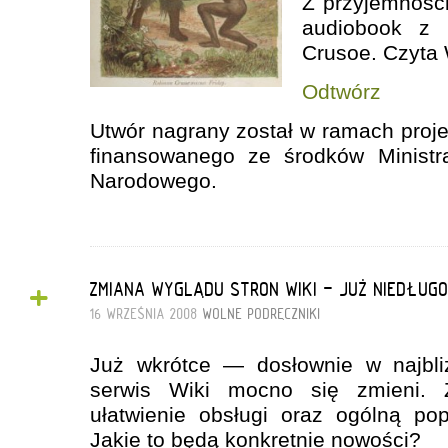
Z przyjemnośc
audiobook z 
Crusoe. Czyta 
Odtwórz
Utwór nagrany został w ramach proje
finansowanego ze środków Ministra
Narodowego.
+
ZMIANA WYGLĄDU STRON WIKI - JUŻ NIEDŁUGO
16 WRZEŚNIA 2008
WOLNE PODRĘCZNIKI
Już wkrótce — dosłownie w najbl
serwis Wiki mocno się zmieni.
ułatwienie obsługi oraz ogólną po
Jakie to będą konkretnie nowości?