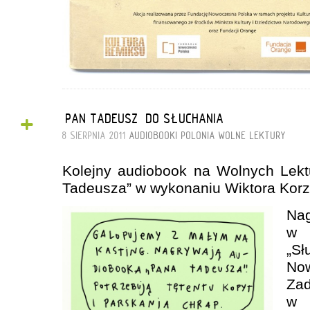
+
„PAN TADEUSZ” DO SŁUCHANIA
8 SIERPNIA 2011
AUDIOBOOKI
POLONIA
WOLNE LEKTURY
Kolejny audiobook na Wolnych Lek
Tadeusza” w wykonaniu Wiktora Korz
Na
w 
„Sł
No
Za
w 