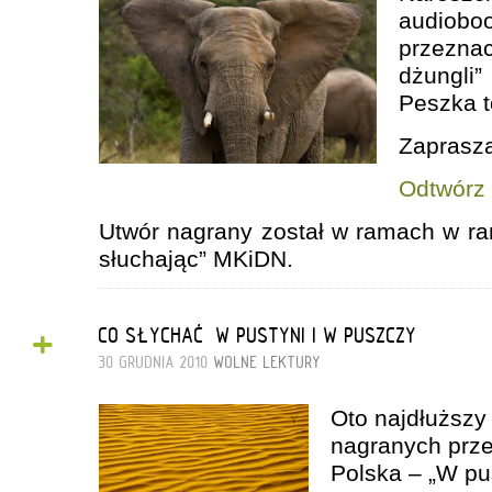
audio
przeznac
dżungli
Peszka t
Zaprasza
Odtwórz
Utwór nagrany został w ramach w r
słuchając” MKiDN.
+
CO SŁYCHAĆ „W PUSTYNI I W PUSZCZY”
30 GRUDNIA 2010
WOLNE LEKTURY
Oto najdłuższ
nagranych prz
Polska – „W pu