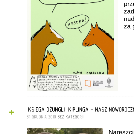
pr
za
na
za 
+
“KSIĘGA DŻUNGLI” KIPLINGA - NASZ NOWOROCZ
31 GRUDNIA 2010
BEZ KATEGORII
Nareszci