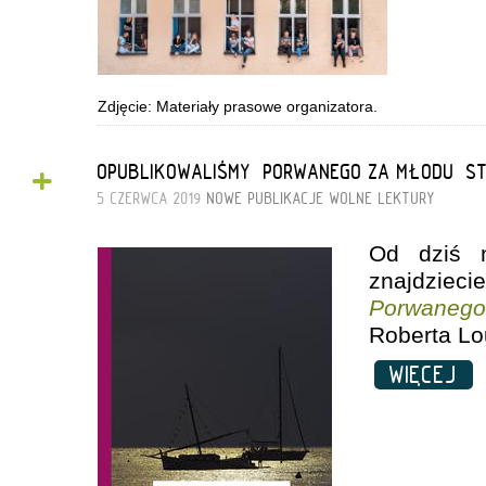
Zdjęcie: Materiały prasowe organizatora.
+
OPUBLIKOWALIŚMY „PORWANEGO ZA MŁODU” S
5 CZERWCA 2019
NOWE PUBLIKACJE
WOLNE LEKTURY
Od dziś 
znajdziec
Porwaneg
Roberta Lo
WIĘCEJ