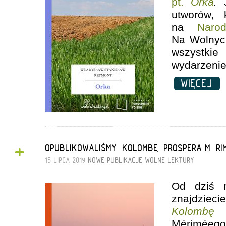
pt.
Orka
.
utworów, 
na
Naro
Na Wolnych
wszystkie
wydarzenie
WIĘCEJ
+
OPUBLIKOWALIŚMY „KOLOMBĘ” PROSPERA MÉRI
15 LIPCA 2019
NOWE PUBLIKACJE
WOLNE LEKTURY
Od dziś 
znajdziec
Kolombę
Mérimé