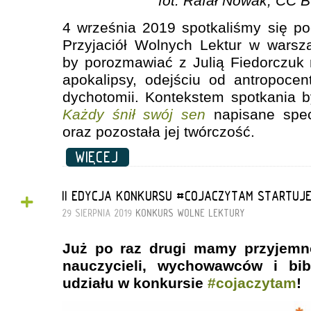
fot. Rafał Nowak, CC B
4 września 2019 spotkaliśmy się p
Przyjaciół Wolnych Lektur w warsz
by porozmawiać z Julią Fiedorczuk
apokalipsy, odejściu od antropoce
dychotomii. Kontekstem spotkania b
Każdy śnił swój sen
napisane spec
oraz pozostała jej twórczość.
WIĘCEJ
+
II EDYCJA KONKURSU #COJACZYTAM STARTUJE
29 SIERPNIA 2019
KONKURS
WOLNE LEKTURY
Już po raz drugi mamy przyjemn
nauczycieli, wychowawców i bib
udziału w konkursie
#cojaczytam
!