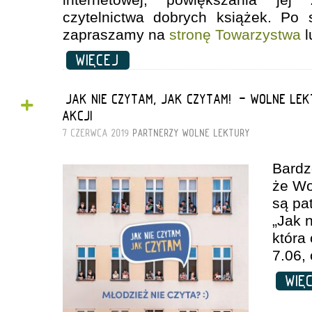
czytelnictwa dobrych książek. Po 
zapraszamy na
stronę Towarzystwa
l
WIĘCEJ
+
„JAK NIE CZYTAM, JAK CZYTAM!” - WOLNE LE
AKCJI
7 CZERWCA 2019
PARTNERZY
WOLNE LEKTURY
Bardz
że Wo
są pa
„Jak 
która 
7.06,
WIĘ