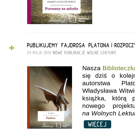
+
PUBLIKUJEMY „FAJDROSA” PLATONA I ROZPOC
29 MAJA 2019
NOWE PUBLIKACJE
WOLNE LEKTURY
Nasza
Biblioteczk
się dziś o kole
autorstwa Pla
Władysława Witwic
książka, którą 
nowego proje
na Wolnych Lektu
WIĘCEJ