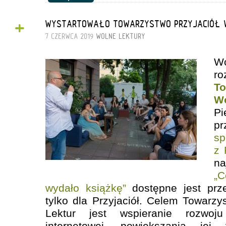
+
WYSTARTOWAŁO TOWARZYSTWO PRZYJACIÓŁ W
7 CZERWCA 2019
WOLNE LEKTURY
W
ro
To
W
Pi
pr
s
z 
n
„
C
wydało książkę”
dostępne jest prze
tylko dla Przyjaciół. Celem Towarzy
Lektur jest wspieranie rozwoju 
internetowej, powiększania je