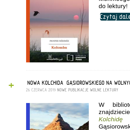
do lektury!
Czytaj dal
+
„NOWA KOLCHIDA” GĄSIOROWSKIEGO NA WOLNY
26 CZERWCA 2019
NOWE PUBLIKACJE
WOLNE LEKTURY
W biblio
znajdzie
Kolchidę
a
Gąsiorows