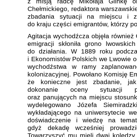
z misją radcę Mikołaja Glinkę 
Chełmickiego, redaktora warszawskie
zbadania sytuacji na miejscu i z
do kraju części emigrantów, którzy po
Agitacja wychodźcza objęła również G
emigracji skłoniła grono lwowskic
do działania. W 1889 roku podcza
i Ekonomistów Polskich we Lwowie og
wychodźstwa w ramy zaplanowanej
kolonizacyjnej. Powołano Komisję Em
że konieczne jest zbadanie, jak
dokonanie oceny sytuacji p
oraz panujących na miejscu stosunk
wydelegowano Józefa Siemiradzki
wykładającego na uniwersytecie w
doświadczenie i wiedzę na temat
gdyż dekadę wcześniej prowadz
Towarzyszyć mu mieli dwaj koledzy,