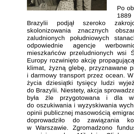
Po ob
1889 
Brazylii podjął szeroko zakro
skolonizowania znacznych obsz
zaludnionych południowych stana
odpowiednie agencje werbown
mieszkańców przeludnionych wsi Ś
Europy rozwinięto akcję propagują
klimat, żyzną glebę, przyznawane pr
i darmowy transport przez ocean. 
życia dziesiątki tysięcy ludzi wyj
do Brazylii. Niestety, akcja sprowadz
była źle przygotowana i dla wi
do oszukiwania i wyzyskiwania wyc
opinii publicznej masowością emigrac
doprowadziło do zawiązania kom
w Warszawie. Zgromadzono fundu