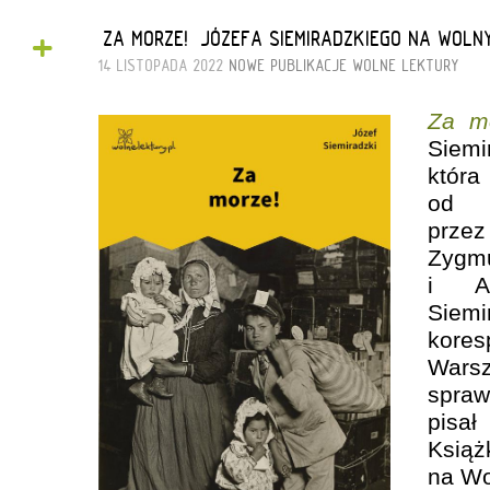
+
„ZA MORZE!” JÓZEFA SIEMIRADZKIEGO NA WOL
14 LISTOPADA 2022
NOWE PUBLIKACJE
WOLNE LEKTURY
Za m
Siemi
któr
od 
prze
Zygm
i Ad
Sie
kore
Wars
spra
pisał
Książ
na Wo