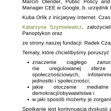
Marcin Olender, Public Policy an
Manager CEE w Google, b. urzędnik M
Kuba Orlik z inicjatywy Internet. Czas
Katarzyna Szymielewicz
, założycie
Panoptykon oraz
ze strony naszej fundacji: Radek Cza
Tematy, które chcielibyśmy poruszyć w
znaczenie ciągłego zanu
nie uregulowanej sferze
społecznościowych, infotain
jednostki i społeczności;
jakie otoczenie medial
demokracji/obywatelstwa i
w jaki sposób możemy je zorgan
Spotkanie jest kontynuacją dyskusji z