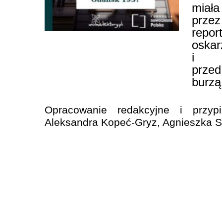
mi
przez
repo
oskar
i 
prze
burzą
Opracowanie redakcyjne i przyp
Aleksandra Kopeć-Gryz, Agnieszka S