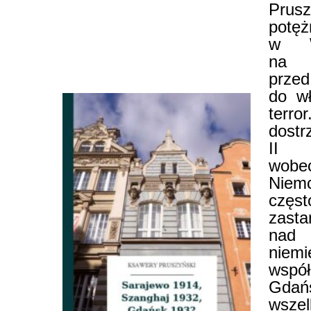
Prusz
potęż
w W
na 
przed
do wł
terro
dostr
II R
wob
Nie
częs
zas
na
niemi
współ
Gdań
wszel