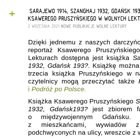
+
„SARAJEWO 1914, SZANGHAJ 1932, GDAŃSK 19
KSAWEREGO PRUSZYŃSKIEGO W WOLNYCH LEK
2 WRZEŚNIA 2021
NOWE PUBLIKACJE
WOLNE LEKTURY
Dzięki jednemu z naszych darczyńc
reportaż Ksawerego Pruszyńskie
Lekturach dostępna jest książka
Sa
1932, Gdańsk 193?.
Książkę można
trzecia książka Pruszyńskiego w 
czytelnicy mogą przeczytać także
i
Podróż po Polsce.
Książka Ksawerego Pruszyńskiego
S
1932, Gdańsk193?
jest zbiorem fa
o międzywojennym Gdańsku. 
z mieszkańcami, wywiadów z 
podchwyconych na ulicy, wreszcie z wł