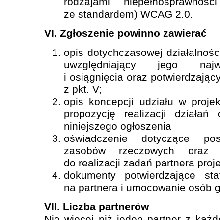
rodzajami niepełnosprawnośc
ze standardem) WCAG 2.0.
VI. Zgłoszenie powinno zawierać
opis dotychczasowej działalnośc
uwzględniający jego najw
i osiągnięcia oraz potwierdzają
z pkt. V;
opis koncepcji udziału w proje
propozycję realizacji działań 
niniejszego ogłoszenia
oświadczenie dotyczące pos
zasobów rzeczowych oraz l
do realizacji zadań partnera proje
dokumenty potwierdzające st
na partnera i umocowanie osób g
VII. Liczba partnerów
Nie więcej niż jeden partner z każd