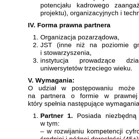
potencjału kadrowego zaanga
projektu), organizacyjnych i tech
IV. Forma prawna partnera
Organizacja pozarządowa,
JST (inne niż na poziomie gm
i stowarzyszenia,
instytucja prowadzące dzi
uniwersytetów trzeciego wieku.
V. Wymagania:
O udział w postępowaniu może 
na partnera o formie w prawnej
który spełnia następujące wymagania
Partner 1.
Posiada niezbędną 
w tym:
– w rozwijaniu kompetencji cyf
średniej i późnej dorosłości (45+)