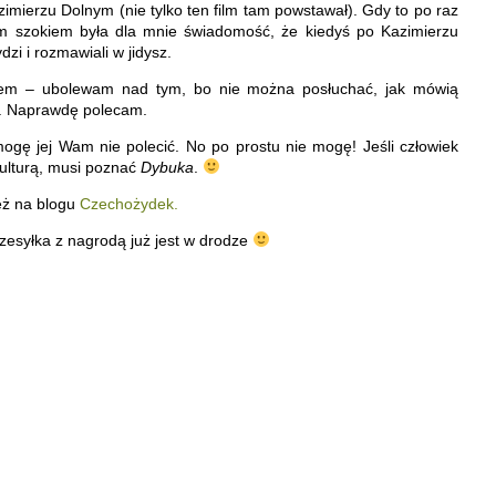
imierzu Dolnym (nie tylko ten film tam powstawał). Gdy to po raz
im szokiem była dla mnie świadomość, że kiedyś po Kazimierzu
zi i rozmawiali w jidysz.
torem – ubolewam nad tym, bo nie można posłuchać, jak mówią
. Naprawdę polecam.
 mogę jej Wam nie polecić. No po prostu nie mogę! Jeśli człowiek
 kulturą, musi poznać
Dybuka
.
eż na blogu
Czechożydek.
zesyłka z nagrodą już jest w drodze