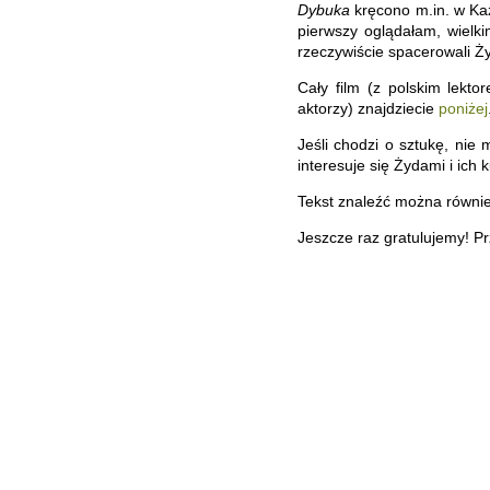
Dybuka
kręcono m.in. w Kaz
pierwszy oglądałam, wielk
rzeczywiście spacerowali Żyd
Cały film (z polskim lek
aktorzy) znajdziecie
poniżej
Jeśli chodzi o sztukę, nie
interesuje się Żydami i ich
Tekst znaleźć można równi
Jeszcze raz gratulujemy! Pr