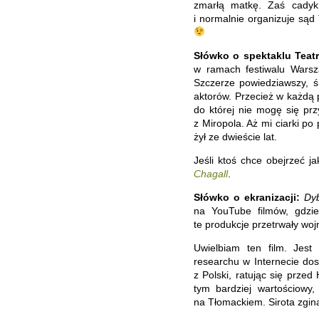
zmarłą matkę. Zaś cadyk
i normalnie organizuje sąd
Słówko o spektaklu Teat
w ramach festiwalu Wars
Szczerze powiedziawszy, 
aktorów. Przecież w każdą p
do której nie mogę się prz
z Miropola. Aż mi ciarki p
żył ze dwieście lat.
Jeśli ktoś chce obejrzeć ja
Chagall
.
Słówko o ekranizacji:
Dy
na YouTube filmów, gdzie
te produkcje przetrwały woj
Uwielbiam ten film. Jest
researchu w Internecie do
z Polski, ratując się prz
tym bardziej wartościowy,
na Tłomackiem. Sirota zgin