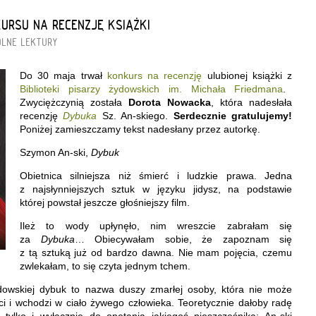
KURSU NA RECENZJĘ KSIĄŻKI
LNE LEKTURY
Do 30 maja trwał
konkurs na recenzję
ulubionej książki z
Biblioteki pisarzy żydowskich im. Michała Friedmana
.
Zwyciężczynią została
Dorota Nowacka
, która nadesłała
recenzję
Dybuka
Sz. An-skiego.
Serdecznie gratulujemy!
Poniżej zamieszczamy tekst nadesłany przez autorkę.
Szymon An-ski,
Dybuk
Obietnica silniejsza niż śmierć i ludzkie prawa. Jedna
z najsłynniejszych sztuk w języku jidysz, na podstawie
której powstał jeszcze głośniejszy film.
Ileż to wody upłynęło, nim wreszcie zabrałam się
za
Dybuka
… Obiecywałam sobie, że zapoznam się
z tą sztuką już od bardzo dawna. Nie mam pojęcia, czemu
zwlekałam, to się czyta jednym tchem.
dowskiej dybuk to nazwa duszy zmarłej osoby, która nie może
i i wchodzi w ciało żywego człowieka. Teoretycznie dałoby radę
ylko i wyłącznie do opętania jakiegoś nieszczęśnika; An-ski