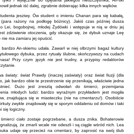
owił jednak iść dalej, zgrabnie dobierając kilka innych wątków.
tudenta jesziwy. Ów student o imieniu Chanan para się kabałą,
 (para rażony na podłogę bóżnicy). Jakiś czas później dusza
 Lei, bogobojnej, młodej Żydówki i wstępuje w nią w dniu jej
jest zdziwienie otoczenia, gdy okazuje się, że dybuk uznaje Leę
e nie ma zamiaru jej opuścić.
 bardzo An-skiemu udała. Zawarł w niej olbrzymi bagaż kultury
tytułowego dybuka, przez rytuały ślubne, skończywszy na cudach
asa! Przy czym język nie jest trudny, a przypisy redaktorów
czytanie.
a światy: świat Prawdy (inaczej zaświaty) oraz świat Iluzji (dla
, jak bardzo obie te przestrzenie się przenikają, właściwie jedna
tnieć. Dużo jest zresztą odwołań do śmierci, przemijania
enia młodych ludzi: bardzo wyraźnym przykładem jest mogiła
, znajdująca się w miasteczku (nie na cmentarzu!). Osobiście
kirkuty zwykle znajdowały się w sporym oddaleniu od domów i taki
i się logiczny.
mierci ciało zostaje pogrzebane, a dusza znika. Bohaterowie
nalizują, że zmarli wcale nie odeszli i są ciągle wśród nich. Lea
uka udaje się przecież na cmentarz, by zaprosić na swój ślub