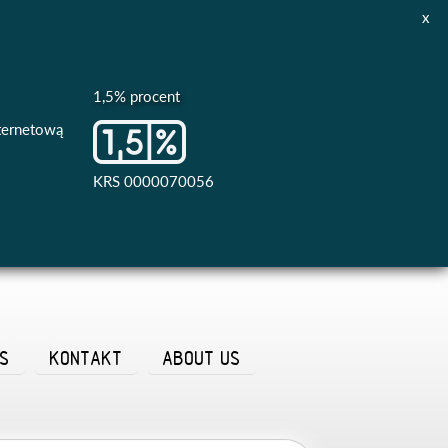
x
1,5% procent
nternetową
KRS 0000070056
AS
KONTAKT
ABOUT US