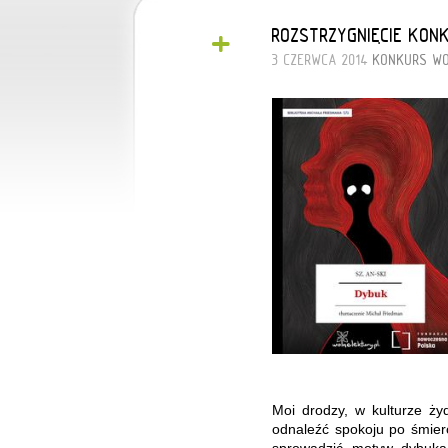
+
ROZSTRZYGNIĘCIE KON
3 CZERWCA 2014
KONKURS
WO
Moi drodzy, w kulturze ży
odnaleźć spokoju po śmierc
sprowadzić motyw dybuka t