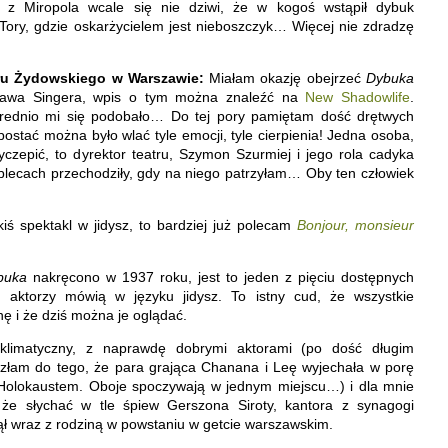
 z Miropola wcale się nie dziwi, że w kogoś wstąpił dybuk
 Tory, gdzie oskarżycielem jest nieboszczyk… Więcej nie zdradzę
ru Żydowskiego w Warszawie:
Miałam okazję obejrzeć
Dybuka
zawa Singera, wpis o tym można znaleźć na
New Shadowlife
.
średnio mi się podobało… Do tej pory pamiętam dość drętwych
ostać można było wlać tyle emocji, tyle cierpienia! Jedna osoba,
yczepić, to dyrektor teatru, Szymon Szurmiej i jego rola cadyka
o plecach przechodziły, gdy na niego patrzyłam… Oby ten człowiek
kiś spektakl w jidysz, to bardziej już polecam
Bonjour, monsieur
buka
nakręcono w 1937 roku, jest to jeden z pięciu dostępnych
 aktorzy mówią w języku jidysz. To istny cud, że wszystkie
nę i że dziś można je oglądać.
 klimatyczny, z naprawdę dobrymi aktorami (po dość długim
szłam do tego, że para grająca Chanana i Leę wyjechała w porę
ed Holokaustem. Oboje spoczywają w jednym miejscu…) i dla mnie
 że słychać w tle śpiew Gerszona Siroty, kantora z synagogi
ął wraz z rodziną w powstaniu w getcie warszawskim.