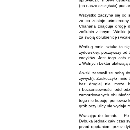
(na nasze szczęście) postan
Wszystko zaczyna się od s
za co zostaje uśmiercony
Chanana znajduje drogę do
zaślubin z innym. Wielkie 
za swoją oblubienicę i wcal
Według mnie sztuka ta się
żydowskiej, począwszy od 
cadyków. Jest tego cała m
z Wolnych Lektur ułatwiają 
An-ski zestawił ze sobą dw
żywych). Zaskoczyło mnie to
bez drugiej nie może is
i bezsensowności odchodz
zamordowanych oblubieńców
tego nie kupuję, ponieważ 
grób przy ulicy nie wydaje m
Wracając do tematu… Po ś
Dybuka jednak cały czas syg
przed opętaniem przez dyb