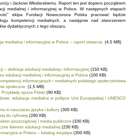
unży i Jackowi Włodarskiemu. Raport ten jest dopiero początkiem
ji medialnej i informacyjnej w Polsce. W następnych etapach
złość” ekipa Fundacji Nowoczesna Polska pracować będzie
logu kompetencji medialnych, a następnie nad stworzeniem
ałów dydaktycznych z tego obszaru.
a medialna i informacyjna w Polsce – raport otwarcia.
(4,5 MB)
– definicje edukacji medialnej i informacyjnej
(150 KB)
su edukacji medialnej i informacyjnej w Polsce
(100 KB)
mpetencji informacyjnych i medialnych polskiego społeczeństwa
nia społeczne
(1,5 MB)
 Przykłady spoza Polski
(90 KB)
dowe: edukacja medialna w polityce Unii Europejskiej i UNESCO
a w nauczaniu języka i kultury
(300 KB)
wej do cyfrowej
(280 KB)
 sektor pozarządowy i media publiczne
(330 KB)
iczne liderem edukacji medialnej
(230 KB)
ormacyjna w Polsce – katalog inicjatyw
(300 KB)