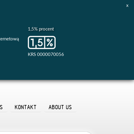
x
1,5% procent
nternetową
KRS 0000070056
AS
KONTAKT
ABOUT US