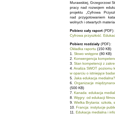
Murawskiej, Grzegorzowi St
pracy nad rozwojem edukac
projektu „Cyfrowa Przys
nad przygotowaniem kata
wolnych i otwartych materi
Pobierz cały raport
(PDF):
Cyfrowa przyszłość. Edukacj
Pobierz rozdziały
(PDF):
Okładka raportu
(150 KB)
1.
Słowo wstępne
(80 KB)
2.
Konwergencja kompetencji 
3.
Stan kompetencji z zakre
4.
Analiza SWOT poziomu ko
w oparciu o istniejące bada
5.
Jaka edukacja medialna?
6.
Organizacje międzynaro
(500 KB)
7.
Kanada: edukacja medialn
8.
Węgry: od edukacji filmo
9.
Wielka Brytania: szkoła,
10.
Francja: instytucje publ
11.
Edukacja medialna i inf