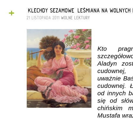
+
„KLECHDY SEZAMOWE” LEŚMIANA NA WOLNYCH
21 LISTOPADA 2011
WOLNE LEKTURY
Kto prag
szczegółowo
Aladyn zos
cudownej,
uważnie
Baś
cudownej
. 
od innych b
się od słó
chińskim m
Mustafa wra