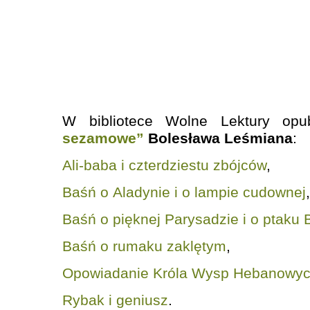
W bibliotece Wolne Lektury opu
sezamowe”
Bolesława Leśmiana
:
Ali-baba i czterdziestu zbójców
,
Baśń o Aladynie i o lampie cudownej
,
Baśń o pięknej Parysadzie i o ptaku 
Baśń o rumaku zaklętym
,
Opowiadanie Króla Wysp Hebanowy
Rybak i geniusz
.